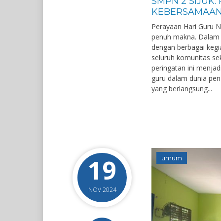
SMPN 2 SIJUK:
KEBERSAMAA
Perayaan Hari Guru N
penuh makna. Dalam s
dengan berbagai kegi
seluruh komunitas se
peringatan ini menja
guru dalam dunia pen
yang berlangsung...
19
umum
NOV 2024