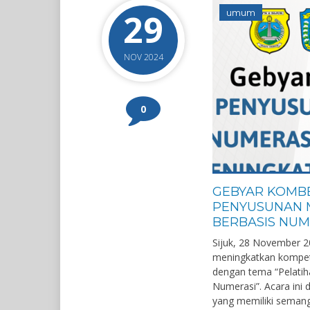
29
umum
NOV 2024
0
GEBYAR KOMBE
PENYUSUNAN 
BERBASIS NUME
Sijuk, 28 November 2
meningkatkan kompete
dengan tema “Pelati
Numerasi”. Acara ini d
yang memiliki semang