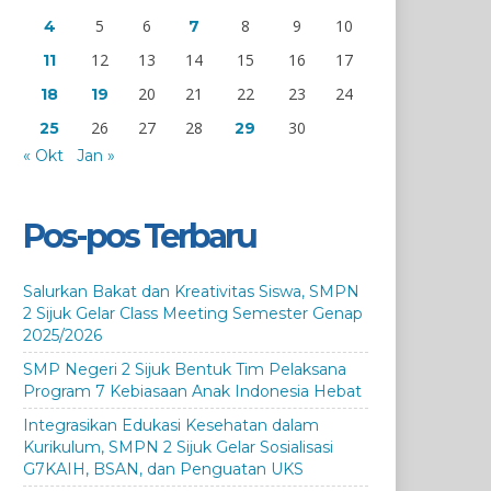
5
6
8
9
10
4
7
12
13
14
15
16
17
11
20
21
22
23
24
18
19
26
27
28
30
25
29
« Okt
Jan »
Pos-pos Terbaru
Salurkan Bakat dan Kreativitas Siswa, SMPN
2 Sijuk Gelar Class Meeting Semester Genap
2025/2026
SMP Negeri 2 Sijuk Bentuk Tim Pelaksana
Program 7 Kebiasaan Anak Indonesia Hebat
Integrasikan Edukasi Kesehatan dalam
Kurikulum, SMPN 2 Sijuk Gelar Sosialisasi
G7KAIH, BSAN, dan Penguatan UKS