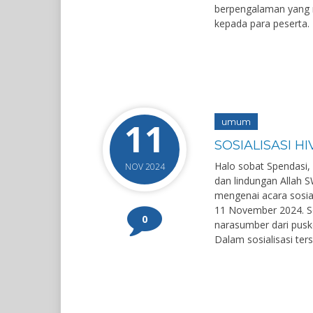
berpengalaman yang
kepada para peserta
11
umum
SOSIALISASI HI
Halo sobat Spendasi,
NOV 2024
dan lindungan Allah 
mengenai acara sosial
11 November 2024. So
0
narasumber dari pusk
Dalam sosialisasi ter