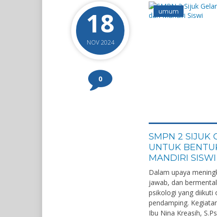
18
umum
NOV 2024
0
SMPN 2 SIJUK 
UNTUK BENTU
MANDIRI SISWI
Dalam upaya meningka
jawab, dan bermental
psikologi yang diikuti
pendamping. Kegiatan
Ibu Nina Kreasih, S.P