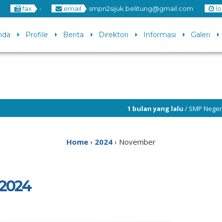
-
fax
-
email
smpn2sijuk.belitung@gmail.com
l
nda
Profile
Berita
Direktori
Informasi
Galeri
1 bulan yang lalu
/ SMP Negeri 2 Sijuk membuka
Home
›
2024
›
November
 2024