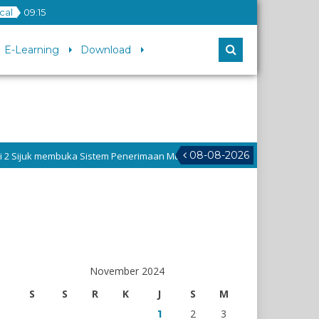
ocal
09
:
15
E-Learning
Download
08-08-2026
 Sistem Penerimaan Murid Baru untuk T.P 2026/2027, Silahkan daftar di 
November 2024
S
S
R
K
J
S
M
2
3
1