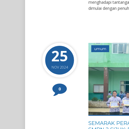
menghadapi tantangan
dimulai dengan penuh.
25
umum
NOV 2024
0
SEMARAK PERA