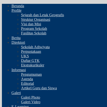
Beranda
Profile
Sejarah dan Letak Geografis
Struktur Organisasi
Visi dan Misi
Program Sekolah
Fasilitas Sekolah
Berita
Direktori
Sekolah Adiwiyata
Perpustakaan
UKS
Daftar GTK
Ekstrakurikuler
Informasi
Pengumuman
Agenda
Editorial
Artikel Guru dan Siswa
Galeri
Galeri Photo
Galeri Video
E-Learning