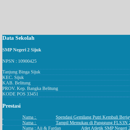
Data Sekolah
SMP Negeri 2 Sijuk
NPSN : 10900425
Tanjung Binga Sijuk
KEC.
Sijuk
KAB.
Belitung
PROV.
Kep. Bangka Belitung
KODE POS
33451
Prestasi
Nama :
Spendasi Gemilang Putri Kembali Berja
Nama :
Tampil Memukau di Panggung FLS3N 202
Nama : Aji & Fardan
Atlet Atletik SMP Negeri