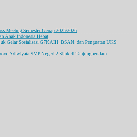
lass Meeting Semester Genap 2025/2026
an Anak Indonesia Hebat
ijuk Gelar Sosialisasi G7KAIH, BSAN, dan Penguatan UKS
rove Adiwiyata SMP Negeri 2 Sijuk di Tanjungpendam