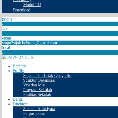
Modul PJJ
Download
phone
-
fax
-
email
smpn2sijuk.belitung@gmail.com
local
:
Beranda
Profile
Sejarah dan Letak Geografis
Struktur Organisasi
Visi dan Misi
Program Sekolah
Fasilitas Sekolah
Berita
Direktori
Sekolah Adiwiyata
Perpustakaan