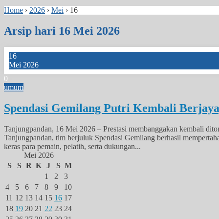
Home
›
2026
›
Mei
›
16
Arsip hari 16 Mei 2026
16
Mei 2026
0
umum
Spendasi Gemilang Putri Kembali Berjaya
Tanjungpandan, 16 Mei 2026 – Prestasi membanggakan kembali ditor
Tanjungpandan, tim berjuluk Spendasi Gemilang berhasil mempertahanka
keras para pemain, pelatih, serta dukungan...
Mei 2026
S
S
R
K
J
S
M
1
2
3
4
5
6
7
8
9
10
11
12
13
14
15
16
17
18
19
20
21
22
23
24