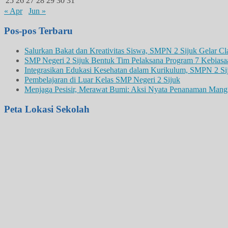
25
26
27
28
29
30
31
« Apr
Jun »
Pos-pos Terbaru
Salurkan Bakat dan Kreativitas Siswa, SMPN 2 Sijuk Gelar C
SMP Negeri 2 Sijuk Bentuk Tim Pelaksana Program 7 Kebiasa
Integrasikan Edukasi Kesehatan dalam Kurikulum, SMPN 2 S
Pembelajaran di Luar Kelas SMP Negeri 2 Sijuk
Menjaga Pesisir, Merawat Bumi: Aksi Nyata Penanaman Mang
Peta Lokasi Sekolah