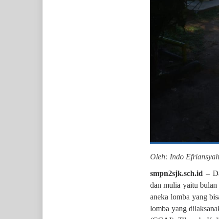
Oleh: Indo Efriansyah
smpn2sjk.sch.id
–
D
dan mulia yaitu bul
aneka lomba yang bisa
lomba yang dilaksan