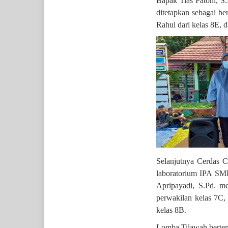
Bapak Tias Patoni, S
ditetapkan sebagai be
Rahul dari kelas 8E, d
Selanjutnya Cerdas 
laboratorium IPA SMP
Apripayadi, S.Pd. m
perwakilan kelas 7C,
kelas 8B.
Lomba Tilawah bertem