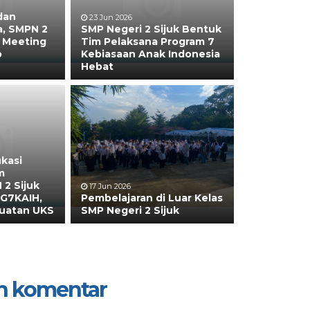
dan
23 Jun 2026
a, SMPN 2
SMP Negeri 2 Sijuk Bentuk
s Meeting
Tim Pelaksana Program 7
p
Kebiasaan Anak Indonesia
Hebat
ukasi
m
 2 Sijuk
17 Jun 2026
i G7KAIH,
Pembelajaran di Luar Kelas
uatan UKS
SMP Negeri 2 Sijuk
n komentar