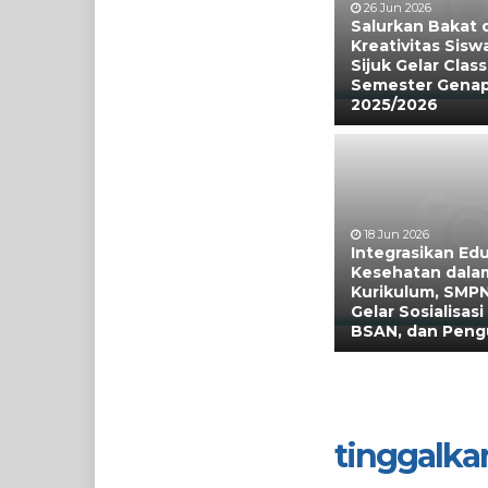
26 Jun 2026
Salurkan Bakat 
Kreativitas Sisw
Sijuk Gelar Clas
Semester Gena
2025/2026
18 Jun 2026
Integrasikan Ed
Kesehatan dala
Kurikulum, SMPN
Gelar Sosialisas
BSAN, dan Peng
tinggalka