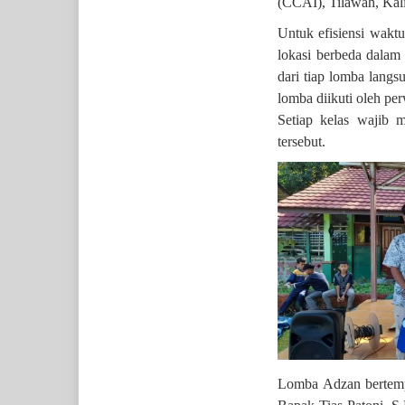
(CCAI), Tilawah, Kalig
Untuk efisiensi waktu
lokasi berbeda dalam
dari tiap lomba langs
lomba diikuti oleh pe
Setiap kelas wajib 
tersebut.
Lomba Adzan bertemp