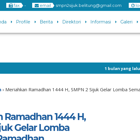
fax
-
email
smpn2sijuk.belitung@gmail.com
lo
nda
Profile
Berita
Direktori
Informasi
Galeri
1 bulan yang lalu
/ SMP Negeri 2
m
›
Meriahkan Ramadhan 1444 H, SMPN 2 Sijuk Gelar Lomba Sem
n Ramadhan 1444 H,
juk Gelar Lomba
Ramadhan