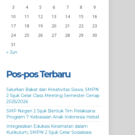
3
4
5
6
7
8
9
10
11
12
13
14
15
16
17
18
19
20
21
22
23
24
25
26
27
28
29
30
31
« Jun
Pos-pos Terbaru
Salurkan Bakat dan Kreativitas Siswa, SMPN
2 Sijuk Gelar Class Meeting Semester Genap
2025/2026
SMP Negeri 2 Sijuk Bentuk Tim Pelaksana
Program 7 Kebiasaan Anak Indonesia Hebat
Integrasikan Edukasi Kesehatan dalam
Kurikulum, SMPN 2 Sijuk Gelar Sosialisasi