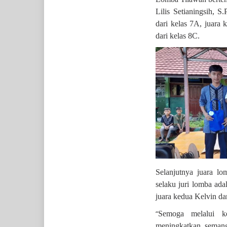
Lilis Setianingsih, S
dari kelas 7A, juara k
dari kelas 8C.
Selanjutnya juara l
selaku juri lomba adal
juara kedua Kelvin dar
“
Semoga melalui k
meningkatkan semang