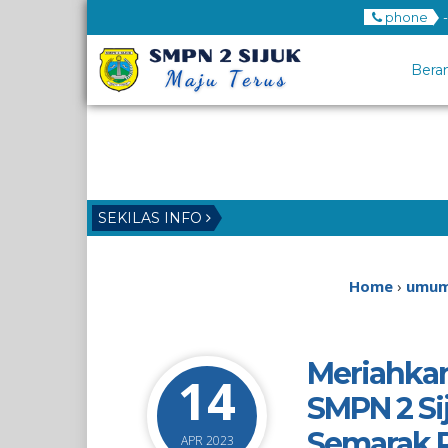
phone
-
Bera
SEKILAS INFO
Home
›
umu
Meriahka
14
SMPN 2 Si
Semarak 
APR 2023