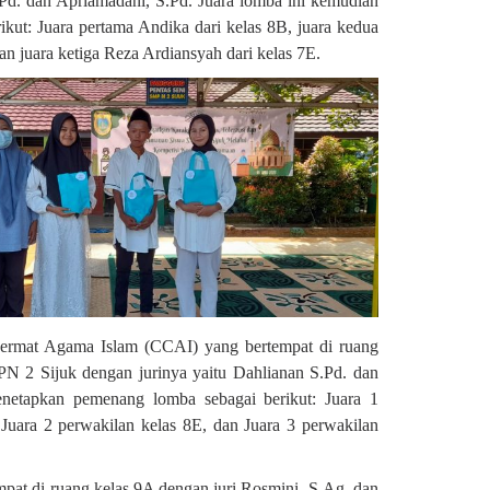
.Pd. dan Apriamadani, S.Pd. Juara lomba ini kemudian
rikut: Juara pertama Andika dari kelas 8B, juara kedua
an juara ketiga Reza Ardiansyah dari kelas 7E.
Cermat Agama Islam (CCAI) yang bertempat di ruang
N 2 Sijuk dengan jurinya yaitu Dahlianan S.Pd. dan
enetapkan pemenang lomba sebagai berikut: Juara 1
 Juara 2 perwakilan kelas 8E, dan Juara 3 perwakilan
pat di ruang kelas 9A dengan juri Rosmini, S.Ag. dan