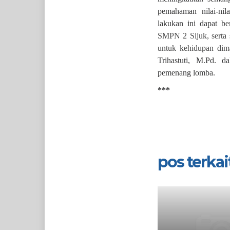
pemahaman nilai-nil
lakukan ini dapat b
e
SMPN 2 Sijuk, serta 
untuk kehidupan dim
Trihastuti, M.Pd. 
pemenang lomba.
***
pos terkait