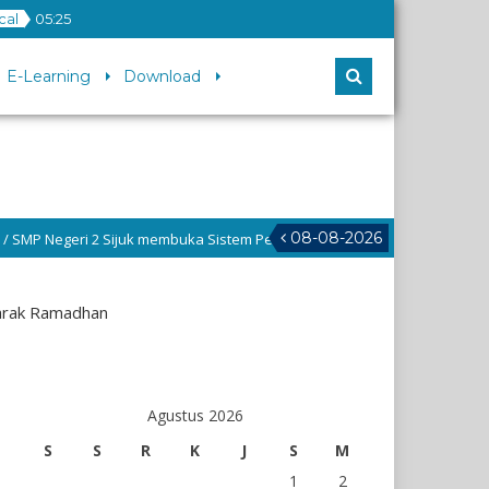
cal
05
:
25
E-Learning
Download
08-08-2026
 Sijuk membuka Sistem Penerimaan Murid Baru untuk T.P 2026/2027, Silah
arak Ramadhan
Agustus 2026
S
S
R
K
J
S
M
1
2