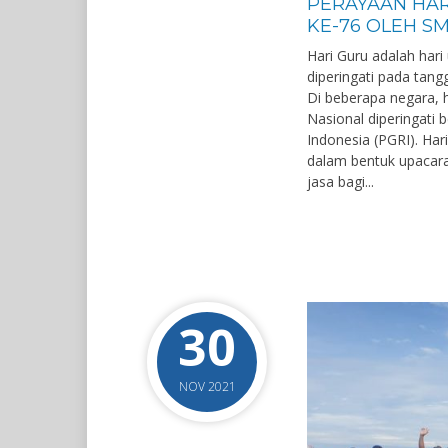
PERAYAAN HAR
KE-76 OLEH SM
Hari Guru adalah har
diperingati pada tan
Di beberapa negara, h
Nasional diperingati 
Indonesia (PGRI). Har
dalam bentuk upacara
jasa bagi...
30
NOV 2021