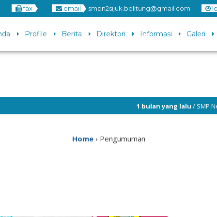
-
fax
-
email
smpn2sijuk.belitung@gmail.com
l
nda
Profile
Berita
Direktori
Informasi
Galeri
1 bulan yang lalu
/ SMP Negeri 2 Sijuk memb
Home
›
Pengumuman