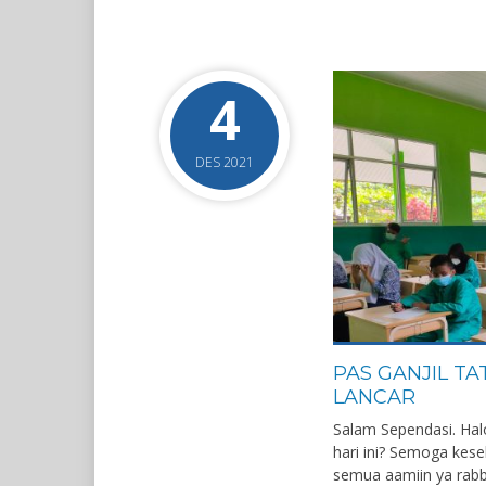
4
DES 2021
PAS GANJIL TA
LANCAR
Salam Sependasi. Ha
hari ini? Semoga kese
semua aamiin ya rabba