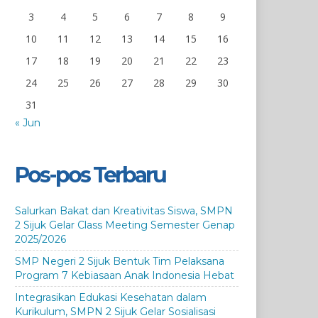
3
4
5
6
7
8
9
10
11
12
13
14
15
16
17
18
19
20
21
22
23
24
25
26
27
28
29
30
31
« Jun
Pos-pos Terbaru
Salurkan Bakat dan Kreativitas Siswa, SMPN
2 Sijuk Gelar Class Meeting Semester Genap
2025/2026
SMP Negeri 2 Sijuk Bentuk Tim Pelaksana
Program 7 Kebiasaan Anak Indonesia Hebat
Integrasikan Edukasi Kesehatan dalam
Kurikulum, SMPN 2 Sijuk Gelar Sosialisasi