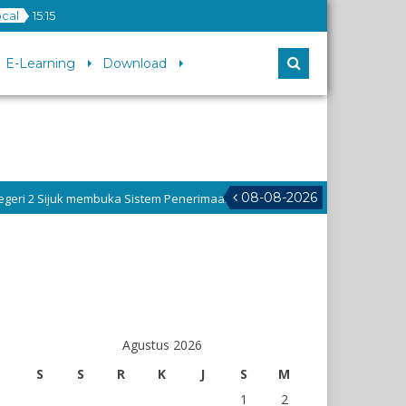
ocal
15
:
15
E-Learning
Download
08-08-2026
uka Sistem Penerimaan Murid Baru untuk T.P 2026/2027, Silahkan daftar d
Agustus 2026
S
S
R
K
J
S
M
1
2