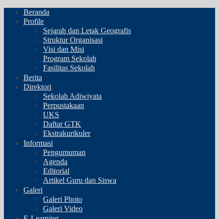
Beranda
Profile
Sejarah dan Letak Geografis
Struktur Organisasi
Visi dan Misi
Program Sekolah
Fasilitas Sekolah
Berita
Direktori
Sekolah Adiwiyata
Perpustakaan
UKS
Daftar GTK
Ekstrakurikuler
Informasi
Pengumuman
Agenda
Editorial
Artikel Guru dan Siswa
Galeri
Galeri Photo
Galeri Video
E-Learning