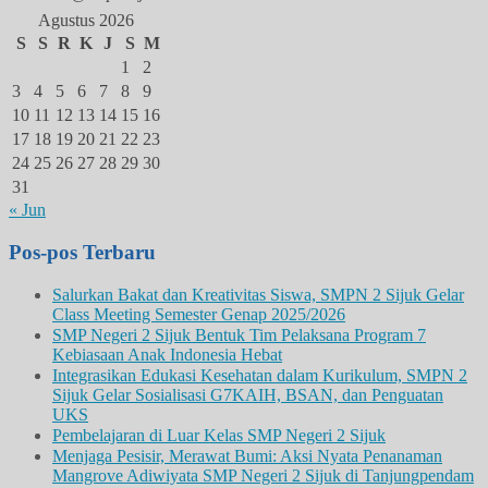
Agustus 2026
S
S
R
K
J
S
M
1
2
3
4
5
6
7
8
9
10
11
12
13
14
15
16
17
18
19
20
21
22
23
24
25
26
27
28
29
30
31
« Jun
Pos-pos Terbaru
Salurkan Bakat dan Kreativitas Siswa, SMPN 2 Sijuk Gelar
Class Meeting Semester Genap 2025/2026
SMP Negeri 2 Sijuk Bentuk Tim Pelaksana Program 7
Kebiasaan Anak Indonesia Hebat
Integrasikan Edukasi Kesehatan dalam Kurikulum, SMPN 2
Sijuk Gelar Sosialisasi G7KAIH, BSAN, dan Penguatan
UKS
Pembelajaran di Luar Kelas SMP Negeri 2 Sijuk
Menjaga Pesisir, Merawat Bumi: Aksi Nyata Penanaman
Mangrove Adiwiyata SMP Negeri 2 Sijuk di Tanjungpendam