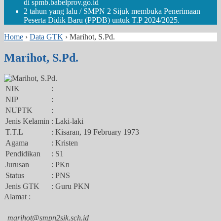
di spmb.babelprov.go.id
2 tahun yang lalu
/ SMPN 2 Sijuk membuka Penerimaan
Peserta Didik Baru (PPDB) untuk T.P 2024/2025.
Home
›
Data GTK
›
Marihot, S.Pd.
Marihot, S.Pd.
NIK
:
NIP
:
NUPTK
:
Jenis Kelamin
: Laki-laki
T.T.L
: Kisaran, 19 February 1973
Agama
: Kristen
Pendidikan
: S1
Jurusan
: PKn
Status
: PNS
Jenis GTK
: Guru PKN
Alamat :
marihot@smpn2sjk.sch.id