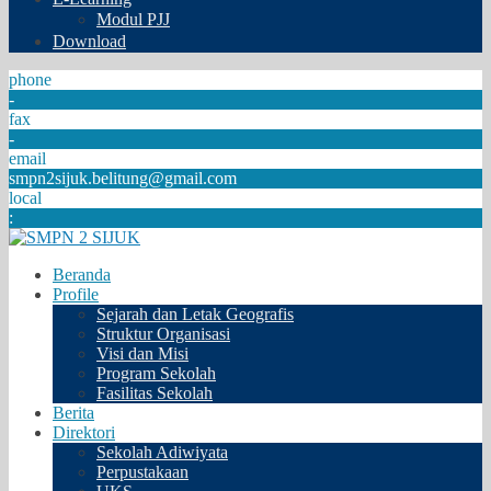
Modul PJJ
Download
phone
-
fax
-
email
smpn2sijuk.belitung@gmail.com
local
:
Beranda
Profile
Sejarah dan Letak Geografis
Struktur Organisasi
Visi dan Misi
Program Sekolah
Fasilitas Sekolah
Berita
Direktori
Sekolah Adiwiyata
Perpustakaan