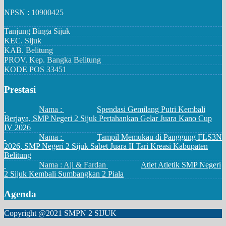
NPSN : 10900425
Tanjung Binga Sijuk
KEC.
Sijuk
KAB.
Belitung
PROV.
Kep. Bangka Belitung
KODE POS
33451
Prestasi
Nama :
Spendasi Gemilang Putri Kembali
Berjaya, SMP Negeri 2 Sijuk Pertahankan Gelar Juara Kano Cup
IV 2026
Nama :
Tampil Memukau di Panggung FLS3N
2026, SMP Negeri 2 Sijuk Sabet Juara II Tari Kreasi Kabupaten
Belitung
Nama : Aji & Fardan
Atlet Atletik SMP Negeri
2 Sijuk Kembali Sumbangkan 2 Piala
Agenda
Copyright @2021 SMPN 2 SIJUK
https://tozsdeforum.hu/gazdasag
https://acbgbrasil.org/cancer-
https://guichetunique.cd/
https://ecuadorenvivo.com/
WARUNG168
WARUNG168